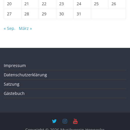
20
21
22
23
24
25
26
27
28
29
30
31
« Sep.
März »
Impressum
Datenschutzerklärung
Satzung
Gästebuch
Copyright © 2026
Musikverein Hoppecke