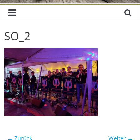
SO_2
← Zurück
Weiter →